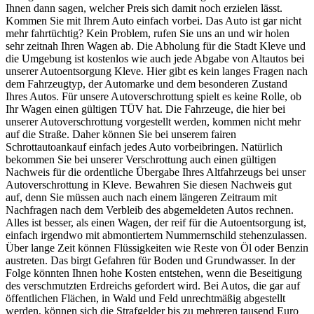
Ihnen dann sagen, welcher Preis sich damit noch erzielen lässt.
Kommen Sie mit Ihrem Auto einfach vorbei. Das Auto ist gar nicht
mehr fahrtüchtig? Kein Problem, rufen Sie uns an und wir holen
sehr zeitnah Ihren Wagen ab. Die Abholung für die Stadt Kleve und
die Umgebung ist kostenlos wie auch jede Abgabe von Altautos bei
unserer Autoentsorgung Kleve. Hier gibt es kein langes Fragen nach
dem Fahrzeugtyp, der Automarke und dem besonderen Zustand
Ihres Autos. Für unsere Autoverschrottung spielt es keine Rolle, ob
Ihr Wagen einen gültigen TÜV hat. Die Fahrzeuge, die hier bei
unserer Autoverschrottung vorgestellt werden, kommen nicht mehr
auf die Straße. Daher können Sie bei unserem fairen
Schrottautoankauf einfach jedes Auto vorbeibringen. Natürlich
bekommen Sie bei unserer Verschrottung auch einen gültigen
Nachweis für die ordentliche Übergabe Ihres Altfahrzeugs bei unser
Autoverschrottung in Kleve. Bewahren Sie diesen Nachweis gut
auf, denn Sie müssen auch nach einem längeren Zeitraum mit
Nachfragen nach dem Verbleib des abgemeldeten Autos rechnen.
Alles ist besser, als einen Wagen, der reif für die Autoentsorgung ist,
einfach irgendwo mit abmontiertem Nummernschild stehenzulassen.
Über lange Zeit können Flüssigkeiten wie Reste von Öl oder Benzin
austreten. Das birgt Gefahren für Boden und Grundwasser. In der
Folge könnten Ihnen hohe Kosten entstehen, wenn die Beseitigung
des verschmutzten Erdreichs gefordert wird. Bei Autos, die gar auf
öffentlichen Flächen, in Wald und Feld unrechtmäßig abgestellt
werden, können sich die Strafgelder bis zu mehreren tausend Euro