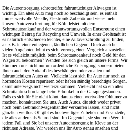
Die Autoentsorgung schrottreifer, fahruntüchtiger Altwagen ist
wichtig. Ein altes Auto mag noch so beschädigt sein, es enthält
immer wertvolle Metalle, Elektronik-Zubehör und vieles mehr.
Unsere Autoverschrottung für KöIn leistet mit dem
Schrottautoankauf und der verantwortungsvollen Entsorgung einen
wichtigen Beitrag für Recycling und Umwelt. In einer Großstadt ist
es natürlich entschieden leichter, eine Autoverschrottung zu finden,
als z.B. in einer entlegenen, ländlichen Gegend. Doch auch bei
vielen Angeboten lohnt es sich, vorweg einen Vergleich anzustellen.
Ist es vielleicht möglich, beim Schrottautoankauf noch Geld für den
Wagen zu bekommen? Wenden Sie sich gleich an unsere Firma. Wir
kümmern uns nicht nur um ordentliche Entsorgung, sondern bieten
Ihnen auch den Ankauf des beschädigten oder zu alten und
fahruntüchtigen Autos an. Vielleicht lässt sich Ihr Auto nur noch zu
horrenden Kosten reparieren oder haben ständig berechtigte Sorgen,
damit unterwegs nicht weiterzukommen. Vielleicht hat so ein altes
Schrottauto schon lange beim Erbonkel in der Garage gestanden.
Falls es sich für Sie nicht lohnt, daraus einen wertvollen Oldtimer zu
machen, kontaktieren Sie uns. Auch Autos, die sich weder privat
noch beim Gebrauchtwagenhändler verkaufen lassen, sind nicht
gänzlich wertlos. Oft gibt es hochwertiges Zubehör und Ersatzteile,
die alles andere als Schrott sind. Im Gegenteil, sie sind von Wert. In
jedem Fall sind Sie bei unserer Autoentsorgung in Kleve an der
richtigen Adresse. Wir werden uns Ihr Auto genau ansehen und